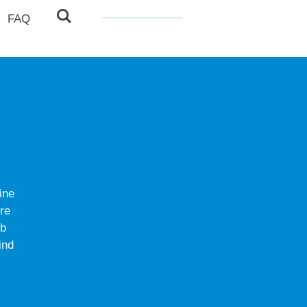
FAQ
ine
re
ob
ind