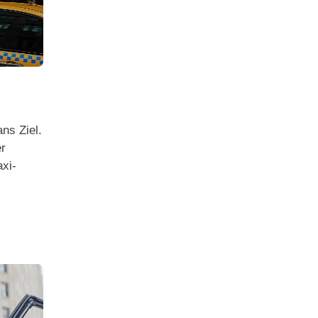
ns Ziel.
r
xi-