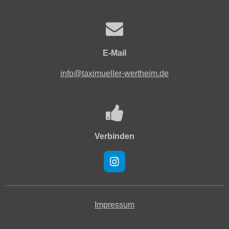
E-Mail
info@taximueller-wertheim.de
Verbinden
I
n
s
t
a
Impressum
g
r