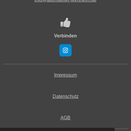
Verbinden
I
n
s
t
a
Impressum
g
r
a
Datenschutz
m
AGB