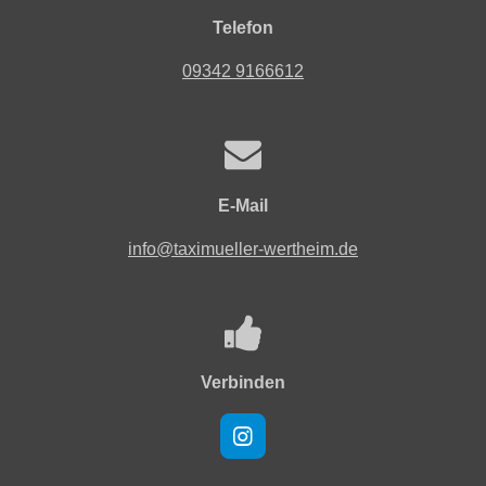
Telefon
09342 9166612
E-Mail
info@taximueller-wertheim.de
Verbinden
I
n
s