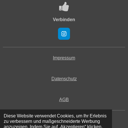
Verbinden
I
n
s
t
a
Impressum
g
r
a
Datenschutz
m
AGB
Diese Website verwendet Cookies, um Ihr Erlebnis
© 2024 - 2026 Taxi Müller Wertheim
zu verbessern und maßgeschneiderte Werbung
Mit Unterstützung von
Webador
anzuzeigen. Indem Sie auf „Akzeptieren“ klicken,