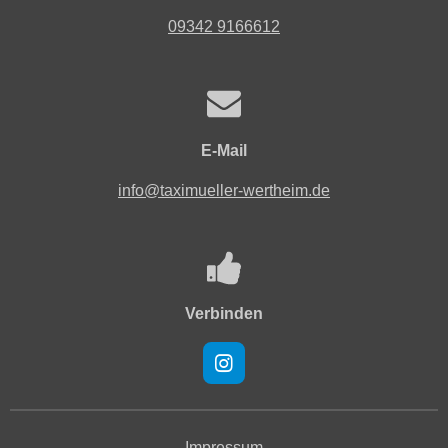
09342 9166612
E-Mail
info@taximueller-wertheim.de
Verbinden
I
n
s
t
a
Impressum